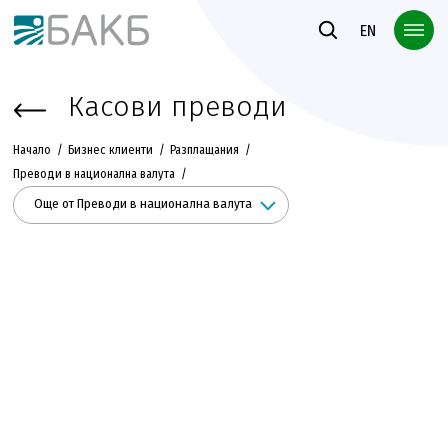
Към основното съдържание
EN
Касови преводи
Начало
Бизнес клиенти
Разплащания
Преводи в национална валута
Още от Преводи в национална валута