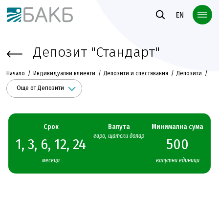
Към основното съдържание
EN
Депозит "Стандарт"
Начало
Индивидуални клиенти
Депозити и спестявания
Депозити
Още от Депозити
Срок
Валута
Минимална сума
евро, щатски долар
1, 3, 6, 12, 24
500
месеца
валутни единици