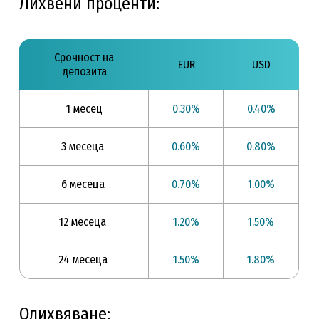
Лихвени проценти:
Срочност на
EUR
USD
депозита
1 месец
0.30%
0.40%
3 месеца
0.60%
0.80%
6 месеца
0.70%
1.00%
12 месеца
1.20%
1.50%
24 месеца
1.50%
1.80%
Олихвяване: