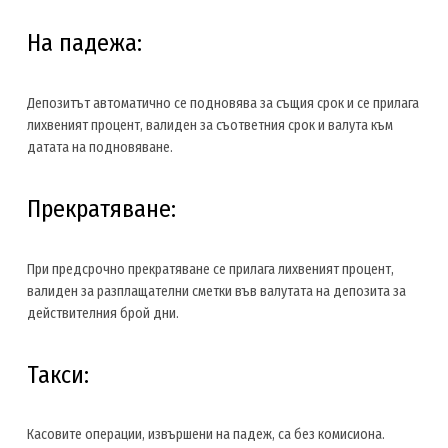
На падежа:
Депозитът автоматично се подновява за същия срок и се прилага
лихвеният процент, валиден за съответния срок и валута към
датата на подновяване.
Прекратяване:
При предсрочно прекратяване се прилага лихвеният процент,
валиден за разплащателни сметки във валутата на депозита за
действителния брой дни.
Такси:
Касовите операции, извършени на падеж, са без комисиона.