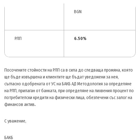
BGN
РЛП
6.50%
Посочените стойности на РЛП са в сила до следваща промяна, която
ще бъде извършена и клиентите ще бъдат уведомени за нея,
съгласно одобрената от УС на БАКБ АД Методология за определяне
на РЛП, прилаган от банката, при определяне на лихвения процент по
потребителски кредити на физически лица, обезпечени със залог на
финансов актив
.
С уважение,
БАКБ