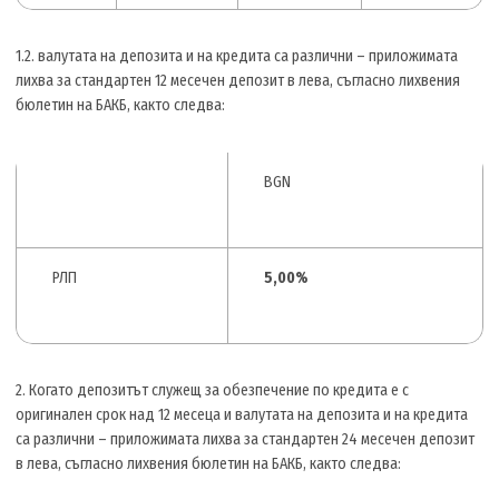
1.2. валутата на депозита и на кредита са различни – приложимата
лихва за стандартен 12 месечен депозит в лева, съгласно лихвения
бюлетин на БАКБ, както следва:
BGN
РЛП
5,00%
2. Когато депозитът служещ за обезпечение по кредита е с
оригинален срок над 12 месеца и валутата на депозита и на кредита
са различни – приложимата лихва за стандартен 24 месечен депозит
в лева, съгласно лихвения бюлетин на БАКБ, както следва: