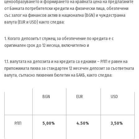
ценообразуването и формирането на крайната цена на предлаганите
от Банката потребителски кредити на физически лица, обезпечени
със залог на финансов актив в национална (BGN) и чуждестранна
валута (EUR и USD) както следва:
1. Когато депозитът служещ за обезпечение по кредита е с
оригинален срок до 12 месеца, включително и
1.1. валутата на депозита и на кредита са еднакви – РЛП е равен на
приложимата лихва за стандартен 12 месечен депозит за съответната
валута, съгласно лихвения бюлетин на БАКБ, както следва:
BGN
EUR
USD
РЛП
5,00%
4.50%
3,50%