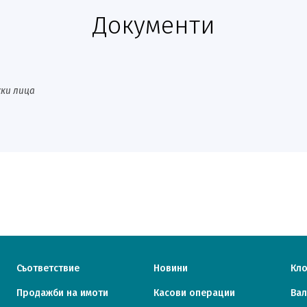
Документи
ки лица
Съответствие
Новини
Кл
Продажби на имоти
Касови операции
Вал