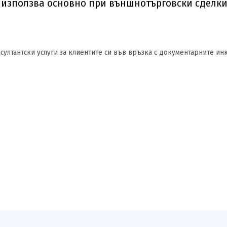
 използва основно при външнотърговски сделк
ултантски услуги за клиентите си във връзка с документарните инк