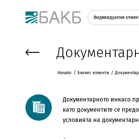
Към основното съдържание
Индивидуални клиен
Документар
Начало
Бизнес клиенти
Документар
Документарното инкасо пр
като документите се пред
условията на документарно