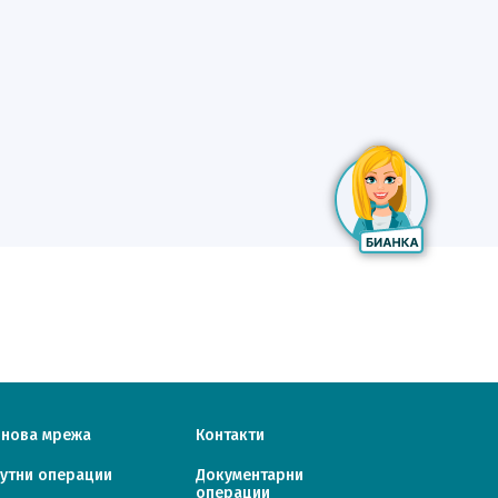
онова мрежа
Контакти
утни операции
Документарни
операции