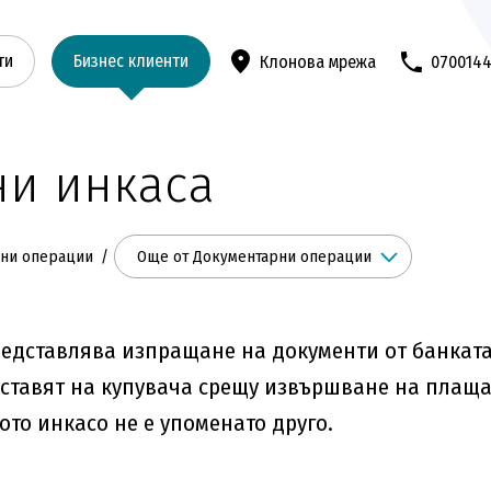
ти
Бизнес клиенти
Клонова мрежа
070014
ни инкаса
Още от Документарни операции
ни операции
едставлява изпращане на документи от банката
оставят на купувача срещу извършване на плаща
то инкасо не е упоменато друго.