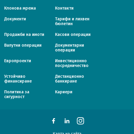
Клонова мрежа
Контакти
Документи
Тарифи и лихвен
бюлетин
Продажби на имоти
Касови операции
Валутни операции
Документарни
операции
Европроекти
Инвестиционно
посредничество
Устойчиво
Дистанционно
финансиране
банкиране
Политика за
Кариери
сигурност
Карта на сайта