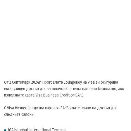
От 2 Септември 2024г. Програмата LoungeKey на Visa ви осигурява
ексклузивен достъп до пет ключови летища напълно безплатно, ако
използвате карта Visa Business Credit от БАКБ.
С Visa бизнес кредитна карта от БАКБ имате право на достъп до
следните салони:
IGA Istanbul, International Terminal