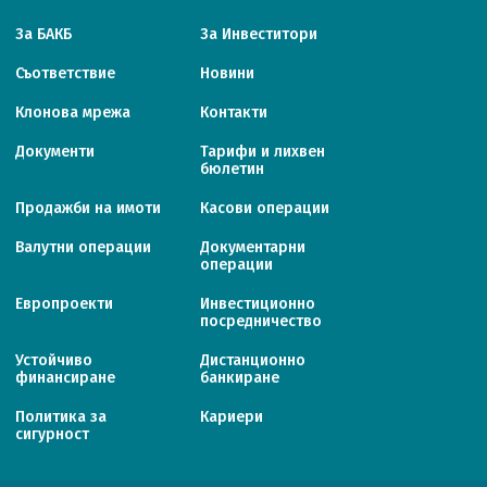
За БАКБ
За Инвеститори
Съответствие
Новини
Клонова мрежа
Контакти
Документи
Тарифи и лихвен
бюлетин
Продажби на имоти
Касови операции
Валутни операции
Документарни
операции
Европроекти
Инвестиционно
посредничество
Устойчиво
Дистанционно
финансиране
банкиране
Политика за
Кариери
сигурност