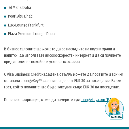
Al Maha Doha
Pearl Abu Dhabi
LuxxLounge Frankfurt
Plaza Premium Lounge Dubai
В бизнес салоните ще можете да се насладите на вкусни храни и
напитки, да използвате високоскорестен интернет и да си починете
преди полет в спокойна и уютна атмосфера.
С Visa Business Credit издадена от БАКБ можете да посетите и всички
останали LoungeKey™ салони на цена от EUR 30 за посещение. Всеки
гост, който поканите, ще бъде таксуван също EUR 30 на посещение.
Повече информация, може да намерите тук:
loungekey.com/BACB
.