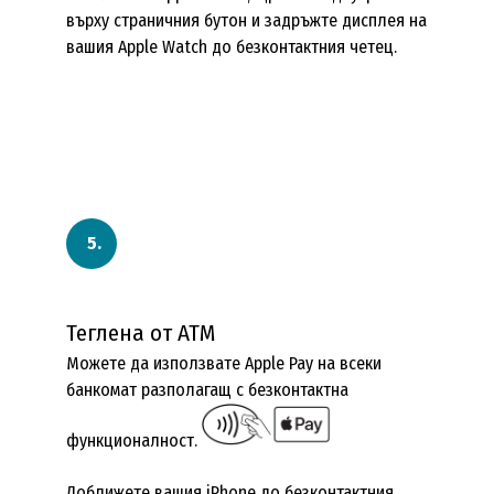
върху страничния бутон и задръжте дисплея на
вашия Apple Watch до безконтактния четец.
Теглена от АТМ
Можете да използвате Apple Pay на всеки
банкомат разполагащ с безконтактна
функционалност.
Доближете вашия iPhone до безконтактния