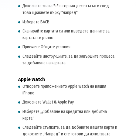
Докоснете знака "+" в горния десен ъгъл и след
това щракнете върху "напред"
Изберете BACB
Сканирайте картата си или въведете данните за
картата си ръчно
Приемете Общите условия
Следвайте инструкциите, за да завършите процеса
за добавяне на картата
Apple Watch
Отворете приложението Apple Watch на вашия
iPhone
Докоснете Wallet & Apple Pay
Изберете „Добавяне на кредитна или дебитна
карта“
Следвайте стъпките, за да добавите вашата карта и
докоснете „Напред“ и сте готови да използвате