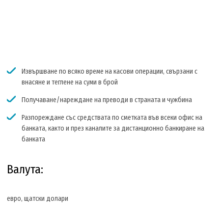
Извършване по всяко време на касови операции, свързани с
внасяне и теглене на суми в брой
Получаване/нареждане на преводи в страната и чужбина
Разпореждане със средствата по сметката във всеки офис на
банката, както и през каналите за дистанционно банкиране на
банката
Валута:
евро, щатски долари