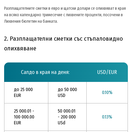
Разплащателните сметки в евро и щатски долари се олихвяват в края
на всяко календарно тримесечие с лихвените проценти, посочени в
Лихвения бюлетин на банката.
2. Разплащателни сметки със стъпаловидно
олихвяване
Салдо в края на деня:
USD/EUR
до 25 000
до 50 000
0.10%
EUR
USD
25 000.01 -
50 000.01
100 000.00
- 200 000
0.13%
EUR
USd