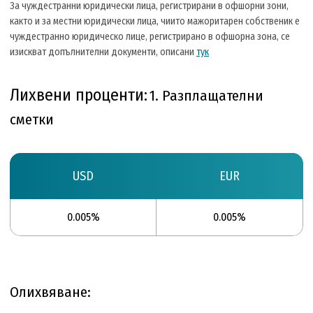
За чуждестранни юридически лица, регистрирани в офшорни зони,
както и за местни юридически лица, чиито мажоритарен собственик е
чуждестранно юридическо лице, регистрирано в офшорна зона, се
изискват допълнителни документи, описани
тук
Лихвени проценти:
1. Разплащателни
сметки
USD
EUR
0.005%
0.005%
Олихвяване: