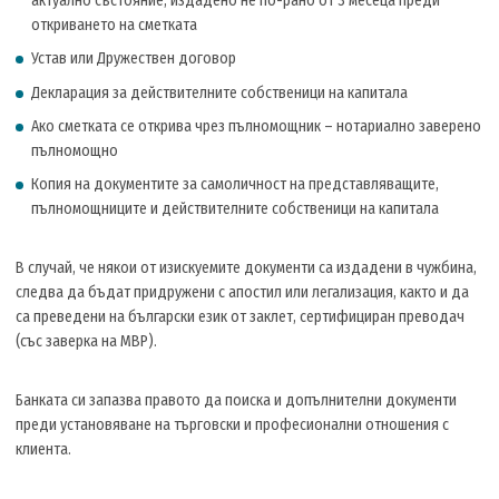
актуално състояние, издадено не по-рано от 3 месеца преди
откриването на сметката
Устав или Дружествен договор
Декларация за действителните собственици на капитала
Ако сметката се открива чрез пълномощник – нотариално заверено
пълномощно
Копия на документите за самоличност на представляващите,
пълномощниците и действителните собственици на капитала
В случай, че някои от изискуемите документи са издадени в чужбина,
следва да бъдат придружени с апостил или легализация, както и да
са преведени на български език от заклет, сертифициран преводач
(със заверка на МВР).
Банката си запазва правото да поиска и допълнителни документи
преди установяване на търговски и професионални отношения с
клиента.