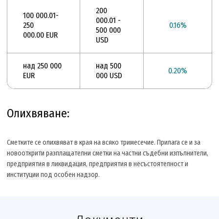
200
100 000.01-
000.01 -
250
0.16%
500 000
000.00 EUR
USD
над 250 000
над 500
0.20%
EUR
000 USD
Олихвяване:
Сметките се олихвяват в края на всяко тримесечие. Прилага се и за
новооткрити разплащателни сметки на частни съдебни изпълнители,
предприятия в ликвидация, предприятия в несъстоятелност и
институции под особен надзор.