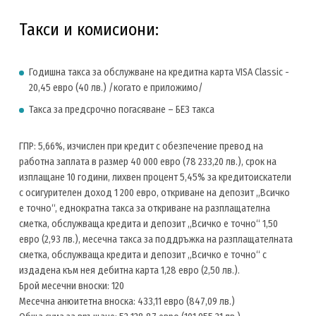
Такси и комисиони:
Годишна такса за обслужване на кредитна карта VISA Classic -
20,45 евро (40 лв.) /когато е приложимо/
Такса за предсрочно погасяване – БЕЗ такса
ГПР: 5,66%, изчислен при кредит с обезпечение превод на
работна заплата в размер 40 000 евро (78 233,20 лв.), срок на
изплащане 10 години, лихвен процент 5,45% за кредитоискатели
с осигурителен доход 1 200 евро, откриване на депозит „Всичко
е точно“, еднократна такса за откриване на разплащателна
сметка, обслужваща кредита и депозит „Всичко е точно“ 1,50
евро (2,93 лв.), месечна такса за поддръжка на разплащателната
сметка, обслужваща кредита и депозит „Всичко е точно“ с
издадена към нея дебитна карта 1,28 евро (2,50 лв.).
Брой месечни вноски: 120
Месечна анюитетна вноска: 433,11 евро (847,09 лв.)