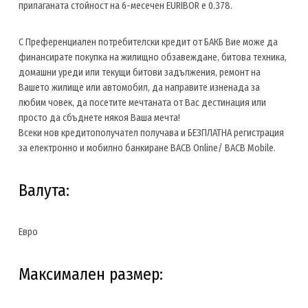
прилаганата стойност на 6-месечен EURIBOR е 0.378.
С Преференциален потребителски кредит от БАКБ Вие може да
финансирате покупка на жилищно обзавеждане, битова техника,
домашни уреди или текущи битови задължения, ремонт на
Вашето жилище или автомобил, да направите изненада за
любим човек, да посетите мечтаната от Вас дестинация или
просто да сбъднете някоя Ваша мечта!
Всеки нов кредитополучател получава и БЕЗПЛАТНА регистрация
за електронно и мобилно банкиране BACB Online/ BACB Mobile.
Валута:
Евро
Максимален размер: