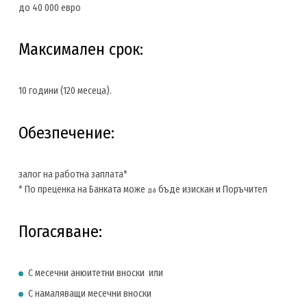
до 40 000 евро
Максимален срок:
10 години (120 месеца).
Обезпечение:
залог на работна заплата*
* По преценка на Банката може
бъде изискан и Поръчител
да
Погасяване:
С месечни анюитетни вноски или
С намаляващи месечни вноски