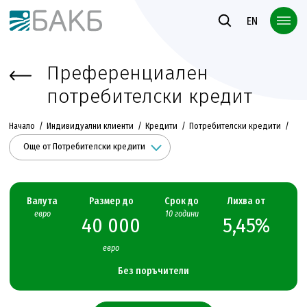
Към основното съдържание
EN
Преференциален
потребителски кредит
Начало
Индивидуални клиенти
Кредити
Потребителски кредити
Още от Потребителски кредити
Валута
Размер до
Срок до
Лихва от
евро
10 години
40 000
5,45%
евро
Без поръчители