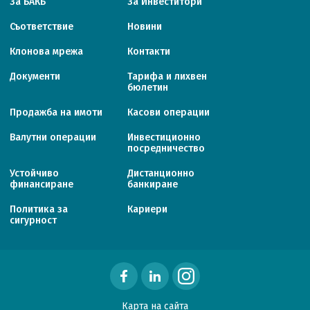
За БАКБ
За Инвеститори
Съответствие
Новини
Клонова мрежа
Контакти
Документи
Тарифa и лихвен
бюлетин
Продажба на имоти
Касови операции
Валутни операции
Инвестиционно
посредничество
Устойчиво
Дистанционно
финансиране
банкиране
Политика за
Кариери
сигурност
Карта на сайта