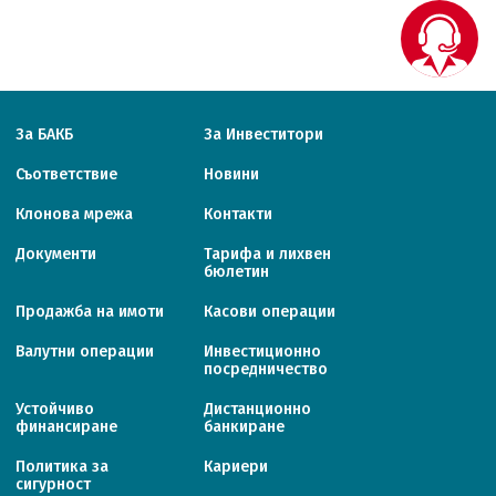
За БАКБ
За Инвеститори
Съответствие
Новини
Клонова мрежа
Контакти
Документи
Тарифa и лихвен
бюлетин
Продажба на имоти
Касови операции
Валутни операции
Инвестиционно
посредничество
Устойчиво
Дистанционно
финансиране
банкиране
Политика за
Кариери
сигурност