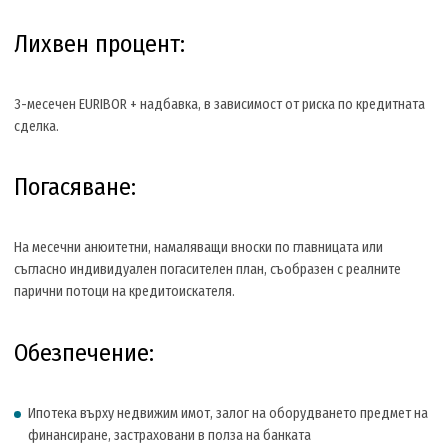
Лихвен процент:
3-месечен EURIBOR + надбавка, в зависимост от риска по кредитната
сделка.
Погасяване:
На месечни анюитетни, намаляващи вноски по главницата или
съгласно индивидуален погасителен план, съобразен с реалните
парични потоци на кредитоискателя.
Обезпечение:
Ипотека върху недвижим имот, залог на оборудването предмет на
финансиране, застраховани в полза на банкатa