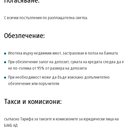
Погасяване:
С всички постъпления по разплащателна сметка.
Обезпечение:
Ипотека върху недвижим имот, застрахован в полза на банката
При обезпечение залог на депозит, сумата на кредита следва да е
не по-голяма от 95% от размера на депозита
При необходимост може да бъде изискано допълнително
обезпечение или поръчители
Такси и комисиони:
съгласно Тарифа за таксите и комисионите за юридически лица на
БАКБ АД.